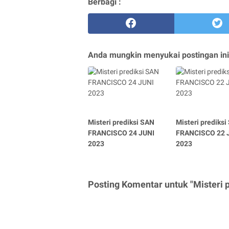
Berbagi :
Anda mungkin menyukai postingan ini
Misteri prediksi SAN
Misteri prediks
FRANCISCO 24 JUNI
FRANCISCO 22 
2023
2023
Posting Komentar untuk "Misteri