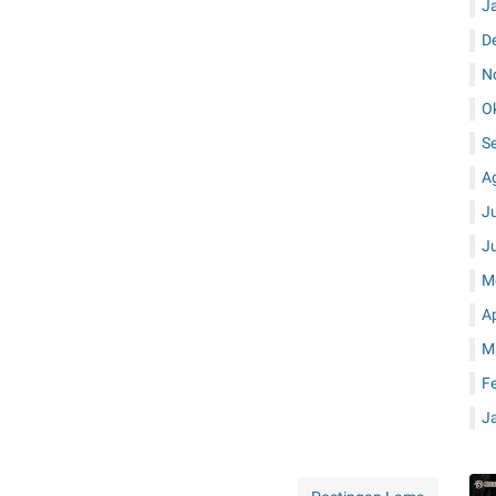
J
D
N
O
S
A
J
J
M
A
M
F
J