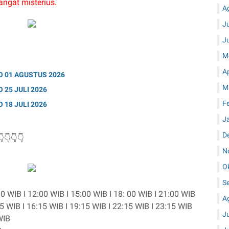
angat misterius.
A
J
J
M
A
CO 01 AGUSTUS 2026
M
O 25 JULI 2026
F
O 18 JULI 2026
J
D
👇👇
👇
N
O
S
 WIB I 12:00 WIB I 15:00 WIB I 18: 00 WIB I 21:00 WIB
A
 WIB I 16:15 WIB I 19:15 WIB I 22:15 WIB I 23:15 WIB
J
WIB