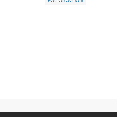
Postingan Lebih Baru