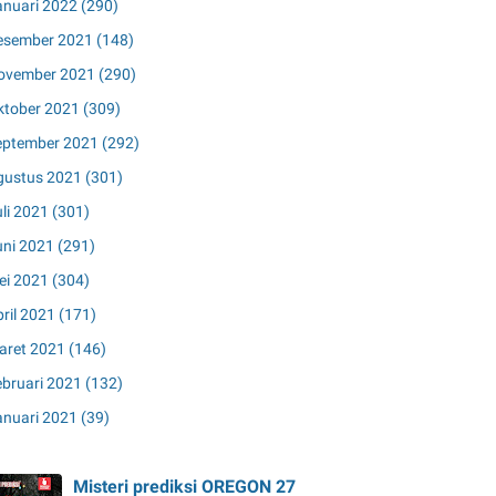
anuari 2022
(290)
esember 2021
(148)
ovember 2021
(290)
ktober 2021
(309)
eptember 2021
(292)
gustus 2021
(301)
uli 2021
(301)
uni 2021
(291)
ei 2021
(304)
pril 2021
(171)
aret 2021
(146)
ebruari 2021
(132)
anuari 2021
(39)
Misteri prediksi OREGON 27