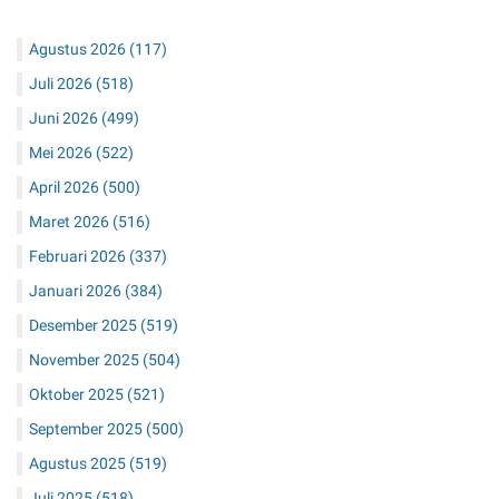
Agustus 2026
(117)
Juli 2026
(518)
Juni 2026
(499)
Mei 2026
(522)
April 2026
(500)
Maret 2026
(516)
Februari 2026
(337)
Januari 2026
(384)
Desember 2025
(519)
November 2025
(504)
Oktober 2025
(521)
September 2025
(500)
Agustus 2025
(519)
Juli 2025
(518)