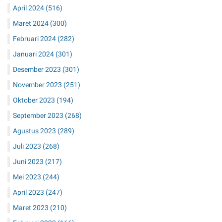
April 2024
(516)
Maret 2024
(300)
Februari 2024
(282)
Januari 2024
(301)
Desember 2023
(301)
November 2023
(251)
Oktober 2023
(194)
September 2023
(268)
Agustus 2023
(289)
Juli 2023
(268)
Juni 2023
(217)
Mei 2023
(244)
April 2023
(247)
Maret 2023
(210)