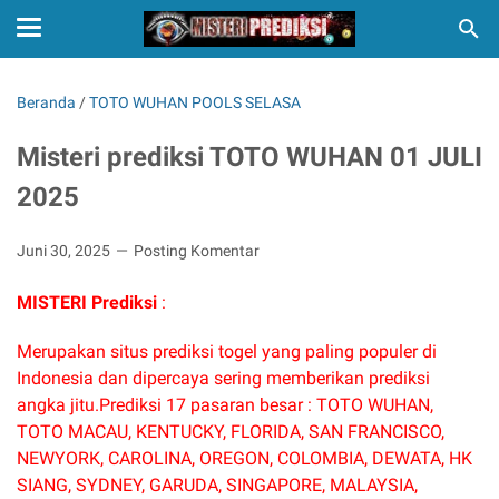
Beranda
/
TOTO WUHAN POOLS SELASA
Misteri prediksi TOTO WUHAN 01 JULI
2025
Juni 30, 2025
Posting Komentar
MISTERI Prediksi
:
Merupakan situs prediksi togel yang paling populer di
Indonesia dan dipercaya sering memberikan prediksi
angka jitu.
Prediksi 17 pasaran besar : TOTO WUHAN,
TOTO MACAU, KENTUCKY, FLORIDA, SAN FRANCISCO,
NEWYORK, CAROLINA, OREGON, COLOMBIA, DEWATA, HK
SIANG, SYDNEY, GARUDA, SINGAPORE, MALAYSIA,