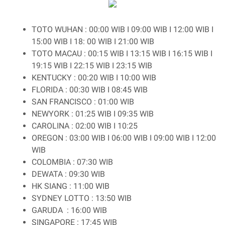
TOTO WUHAN : 00:00 WIB I 09:00 WIB I 12:00 WIB I
15:00 WIB I 18: 00 WIB I 21:00 WIB
TOTO MACAU : 00:15 WIB I 13:15 WIB I 16:15 WIB I
19:15 WIB I 22:15 WIB I 23:15 WIB
KENTUCKY : 00:20 WIB I 10:00 WIB
FLORIDA : 00:30 WIB I 08:45 WIB
SAN FRANCISCO : 01:00 WIB
NEWYORK : 01:25 WIB I 09:35 WIB
CAROLINA : 02:00 WIB I 10:25
OREGON : 03:00 WIB I 06:00 WIB I 09:00 WIB I 12:00
WIB
COLOMBIA : 07:30 WIB
DEWATA : 09:30 WIB
HK SIANG : 11:00 WIB
SYDNEY LOTTO : 13:50 WIB
GARUDA : 16:00 WIB
SINGAPORE : 17:45 WIB