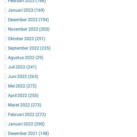
Februari 2023
(166)
Januari 2023
(169)
Desember 2022
(194)
November 2022
(203)
Oktober 2022
(251)
September 2022
(235)
Agustus 2022
(29)
Juli 2022
(241)
Juni 2022
(263)
Mei 2022
(272)
April 2022
(255)
Maret 2022
(273)
Februari 2022
(272)
Januari 2022
(290)
Desember 2021
(148)