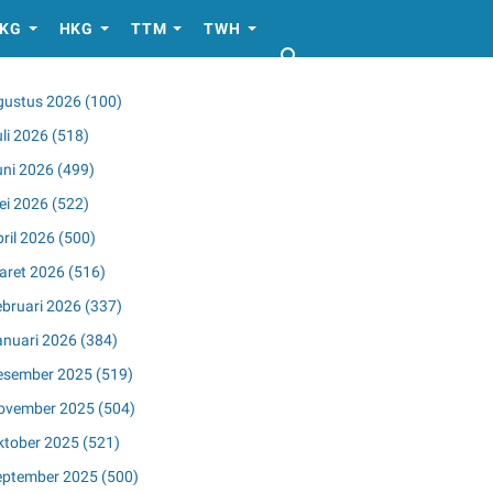
KG
HKG
TTM
TWH
gustus 2026
(100)
uli 2026
(518)
uni 2026
(499)
ei 2026
(522)
pril 2026
(500)
aret 2026
(516)
ebruari 2026
(337)
anuari 2026
(384)
esember 2025
(519)
ovember 2025
(504)
ktober 2025
(521)
eptember 2025
(500)