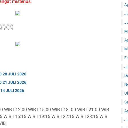
angat misterius.
A
J
J
👇👇
👇
M
A
M
F
J
O 28 JULI 2026
D
O 21 JULI 2026
N
 14 JULI 2026
O
S
 WIB I 12:00 WIB I 15:00 WIB I 18: 00 WIB I 21:00 WIB
A
 WIB I 16:15 WIB I 19:15 WIB I 22:15 WIB I 23:15 WIB
J
WIB