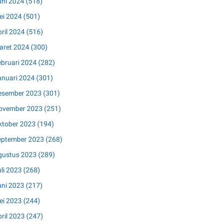
uni 2024
(518)
ei 2024
(501)
pril 2024
(516)
aret 2024
(300)
ebruari 2024
(282)
anuari 2024
(301)
esember 2023
(301)
ovember 2023
(251)
ktober 2023
(194)
eptember 2023
(268)
gustus 2023
(289)
uli 2023
(268)
uni 2023
(217)
ei 2023
(244)
pril 2023
(247)