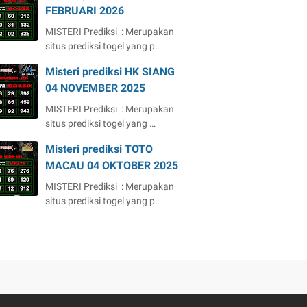
FEBRUARI 2026
MISTERI Prediksi : Merupakan
situs prediksi togel yang p…
Misteri prediksi HK SIANG
04 NOVEMBER 2025
MISTERI Prediksi : Merupakan
situs prediksi togel yang …
Misteri prediksi TOTO
MACAU 04 OKTOBER 2025
MISTERI Prediksi : Merupakan
situs prediksi togel yang p…