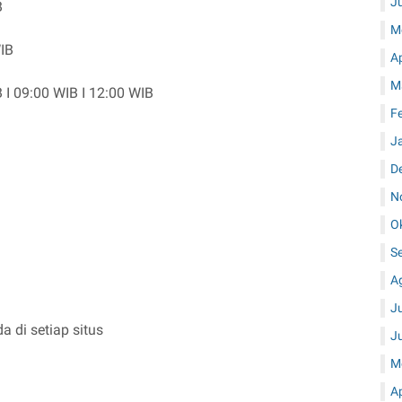
J
B
M
IB
A
M
 I 09:00 WIB I 12:00 WIB
F
J
D
N
O
S
A
J
a di setiap situs
J
M
A