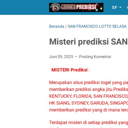
SF
KTK
Beranda
/
SAN FRANCISCO LOTTO SELASA
Misteri prediksi S
Juni 09, 2025
Posting Komentar
MISTERI Prediksi
:
Merupakan situs prediksi togel yang pa
memberikan prediksi angka jitu.
Predik
KENTUCKY, FLORIDA, SAN FRANCISCO
HK SIANG, SYDNEY, GARUDA, SINGAP
memberikan prediksi yang di mana terda
Terdapat misteri di setiap prediksi yan