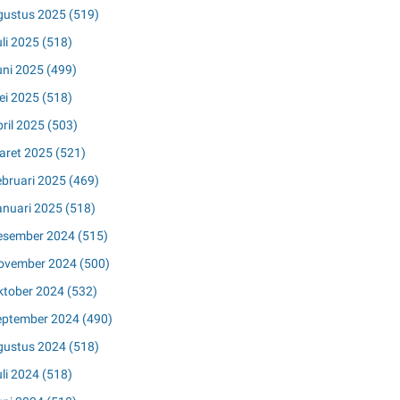
gustus 2025
(519)
uli 2025
(518)
uni 2025
(499)
ei 2025
(518)
pril 2025
(503)
aret 2025
(521)
ebruari 2025
(469)
anuari 2025
(518)
esember 2024
(515)
ovember 2024
(500)
ktober 2024
(532)
eptember 2024
(490)
gustus 2024
(518)
uli 2024
(518)