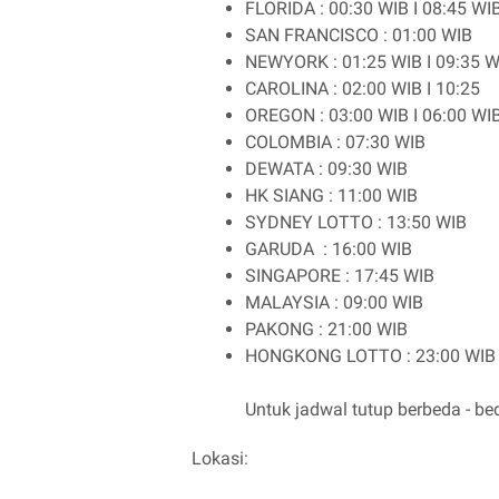
FLORIDA : 00:30 WIB I 08:45 WI
SAN FRANCISCO : 01:00 WIB
NEWYORK : 01:25 WIB I 09:35 W
CAROLINA : 02:00 WIB I 10:25
OREGON : 03:00 WIB I 06:00 WIB
COLOMBIA : 07:30 WIB
DEWATA : 09:30 WIB
HK SIANG : 11:00 WIB
SYDNEY LOTTO : 13:50 WIB
GARUDA : 16:00 WIB
SINGAPORE : 17:45 WIB
MALAYSIA : 09:00 WIB
PAKONG : 21:00 WIB
HONGKONG LOTTO : 23:00 WIB
Untuk jadwal tutup berbeda - bed
Lokasi: