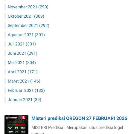
November 2021
(290)
Oktober 2021
(309)
September 2021
(292)
Agustus 2021
(301)
Juli 2021
(301)
Juni 2021
(291)
Mei 2021
(304)
April 2021
(171)
Maret 2021
(146)
Februari 2021
(132)
Januari 2021
(39)
Misteri prediksi OREGON 27 FEBRUARI 2026
MISTERI Prediksi : Merupakan situs prediksi togel
yang p…