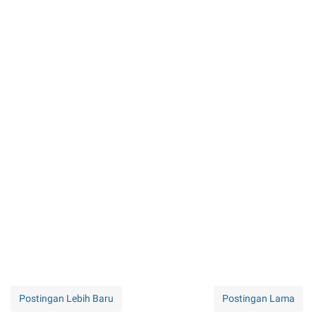
Postingan Lebih Baru
Postingan Lama