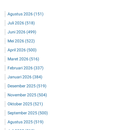
Agustus 2026
(151)
Juli 2026
(518)
Juni 2026
(499)
Mei 2026
(522)
April 2026
(500)
Maret 2026
(516)
Februari 2026
(337)
Januari 2026
(384)
Desember 2025
(519)
November 2025
(504)
Oktober 2025
(521)
September 2025
(500)
Agustus 2025
(519)