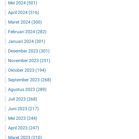
Mei 2024
(501)
April 2024
(516)
Maret 2024
(300)
Februari 2024
(282)
Januari 2024
(301)
Desember 2023
(301)
November 2023
(251)
Oktober 2023
(194)
September 2023
(268)
Agustus 2023
(289)
Juli 2023
(268)
Juni 2023
(217)
Mei 2023
(244)
April 2023
(247)
Maret 2023
(210)