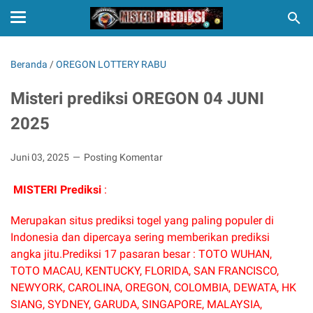
Beranda
/
OREGON LOTTERY RABU
Misteri prediksi OREGON 04 JUNI
2025
Juni 03, 2025
Posting Komentar
MISTERI Prediksi
:
Merupakan situs prediksi togel yang paling populer di
Indonesia dan dipercaya sering memberikan prediksi
angka jitu.
Prediksi 17 pasaran besar : TOTO WUHAN,
TOTO MACAU, KENTUCKY, FLORIDA, SAN FRANCISCO,
NEWYORK, CAROLINA, OREGON, COLOMBIA, DEWATA, HK
SIANG, SYDNEY, GARUDA, SINGAPORE, MALAYSIA,