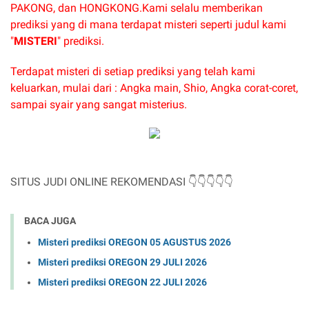
PAKONG, dan HONGKONG.
Kami selalu memberikan
prediksi yang di mana terdapat misteri seperti judul kami
"
MISTERI
" prediksi.
Terdapat misteri di setiap prediksi yang telah kami
keluarkan, mulai dari : Angka main, Shio, Angka corat-coret,
sampai syair yang sangat misterius.
SITUS JUDI ONLINE REKOMENDASI 👇👇👇👇
👇
BACA JUGA
Misteri prediksi OREGON 05 AGUSTUS 2026
Misteri prediksi OREGON 29 JULI 2026
Misteri prediksi OREGON 22 JULI 2026