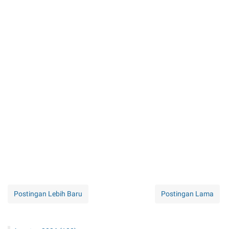
Postingan Lebih Baru
Postingan Lama