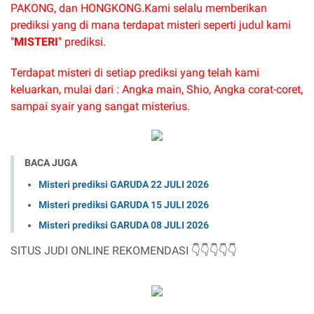
PAKONG, dan HONGKONG.
Kami selalu memberikan
prediksi yang di mana terdapat misteri seperti judul kami
"
MISTERI
" prediksi.
Terdapat misteri di setiap prediksi yang telah kami
keluarkan, mulai dari : Angka main, Shio, Angka corat-coret,
sampai syair yang sangat misterius.
BACA JUGA
Misteri prediksi GARUDA 22 JULI 2026
Misteri prediksi GARUDA 15 JULI 2026
Misteri prediksi GARUDA 08 JULI 2026
SITUS JUDI ONLINE REKOMENDASI 👇👇👇👇
👇