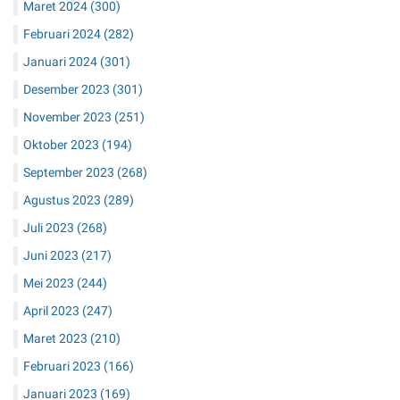
Maret 2024
(300)
Februari 2024
(282)
Januari 2024
(301)
Desember 2023
(301)
November 2023
(251)
Oktober 2023
(194)
September 2023
(268)
Agustus 2023
(289)
Juli 2023
(268)
Juni 2023
(217)
Mei 2023
(244)
April 2023
(247)
Maret 2023
(210)
Februari 2023
(166)
Januari 2023
(169)