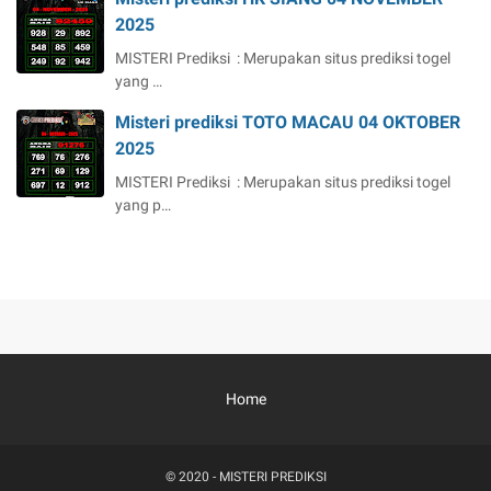
2025
MISTERI Prediksi : Merupakan situs prediksi togel
yang …
Misteri prediksi TOTO MACAU 04 OKTOBER
2025
MISTERI Prediksi : Merupakan situs prediksi togel
yang p…
Home
© 2020 -
MISTERI PREDIKSI