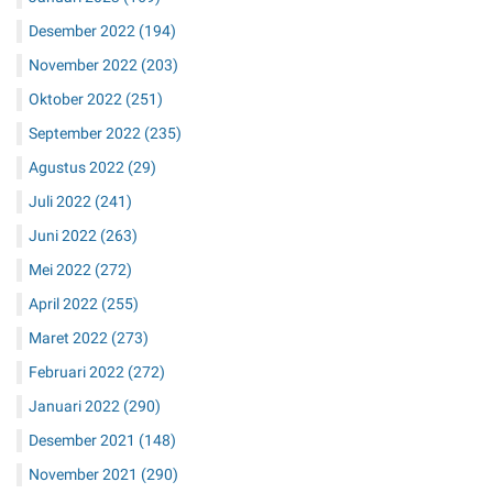
Desember 2022
(194)
November 2022
(203)
Oktober 2022
(251)
September 2022
(235)
Agustus 2022
(29)
Juli 2022
(241)
Juni 2022
(263)
Mei 2022
(272)
April 2022
(255)
Maret 2022
(273)
Februari 2022
(272)
Januari 2022
(290)
Desember 2021
(148)
November 2021
(290)