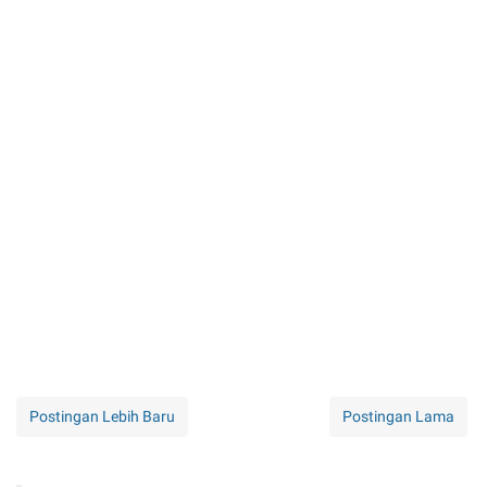
Postingan Lebih Baru
Postingan Lama