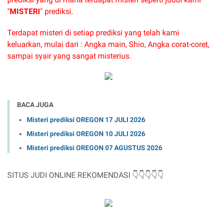
"
MISTERI
" prediksi.
Terdapat misteri di setiap prediksi yang telah kami
keluarkan, mulai dari : Angka main, Shio, Angka corat-coret,
sampai syair yang sangat misterius.
BACA JUGA
Misteri prediksi OREGON 17 JULI 2026
Misteri prediksi OREGON 10 JULI 2026
Misteri prediksi OREGON 07 AGUSTUS 2026
SITUS JUDI ONLINE REKOMENDASI 👇👇👇👇
👇