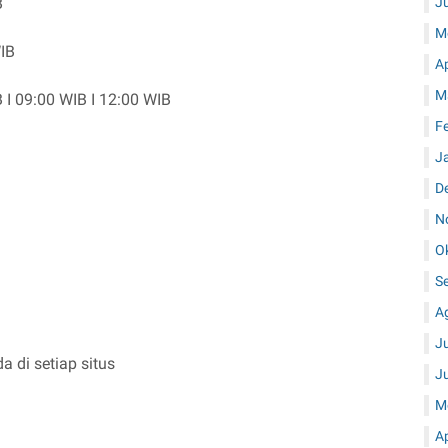
B
J
M
IB
A
M
 I 09:00 WIB I 12:00 WIB
F
J
D
N
O
S
A
J
a di setiap situs
J
M
A