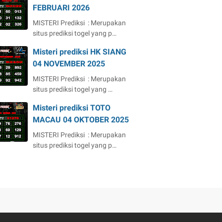
FEBRUARI 2026
MISTERI Prediksi : Merupakan
situs prediksi togel yang p…
Misteri prediksi HK SIANG
04 NOVEMBER 2025
MISTERI Prediksi : Merupakan
situs prediksi togel yang …
Misteri prediksi TOTO
MACAU 04 OKTOBER 2025
MISTERI Prediksi : Merupakan
situs prediksi togel yang p…