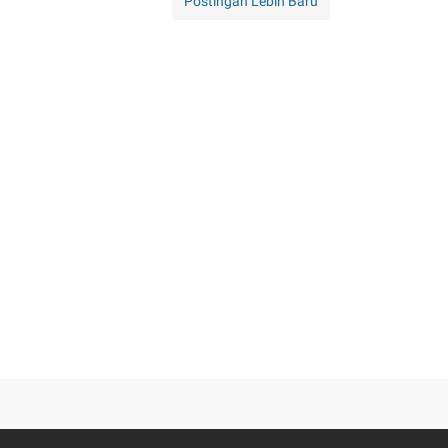
Postingan Lebih Baru