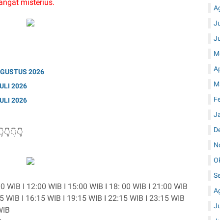
angat misterius.
A
J
J
M
A
 AGUSTUS 2026
M
JULI 2026
F
JULI 2026
J
D
👇👇
👇
N
O
S
 WIB I 12:00 WIB I 15:00 WIB I 18: 00 WIB I 21:00 WIB
A
 WIB I 16:15 WIB I 19:15 WIB I 22:15 WIB I 23:15 WIB
J
WIB