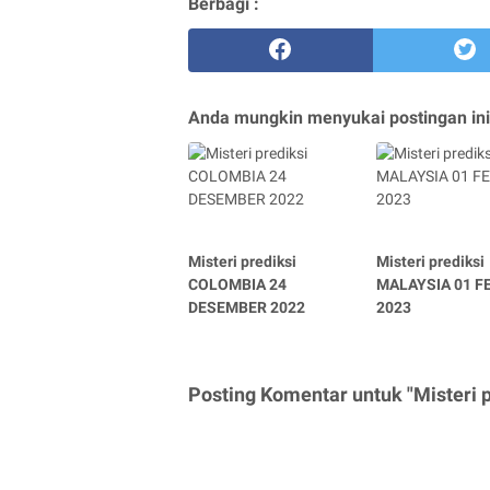
Berbagi :
Anda mungkin menyukai postingan ini
Misteri prediksi
Misteri prediksi
COLOMBIA 24
MALAYSIA 01 F
DESEMBER 2022
2023
Posting Komentar untuk "Misteri