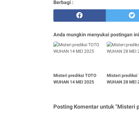
Berbagi :
Anda mungkin menyukai postingan ini
Misteri prediksi TOTO
Misteri prediks
WUHAN 14 MEI 2025
WUHAN 28 MEI 
Posting Komentar untuk "Misteri