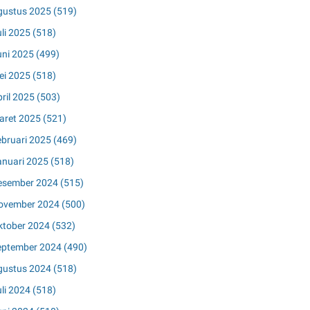
gustus 2025
(519)
uli 2025
(518)
uni 2025
(499)
ei 2025
(518)
pril 2025
(503)
aret 2025
(521)
ebruari 2025
(469)
anuari 2025
(518)
esember 2024
(515)
ovember 2024
(500)
ktober 2024
(532)
eptember 2024
(490)
gustus 2024
(518)
uli 2024
(518)