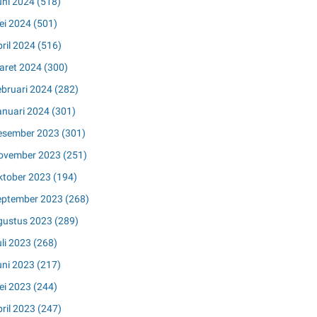
uni 2024
(518)
ei 2024
(501)
pril 2024
(516)
aret 2024
(300)
ebruari 2024
(282)
anuari 2024
(301)
esember 2023
(301)
ovember 2023
(251)
ktober 2023
(194)
eptember 2023
(268)
gustus 2023
(289)
uli 2023
(268)
uni 2023
(217)
ei 2023
(244)
pril 2023
(247)