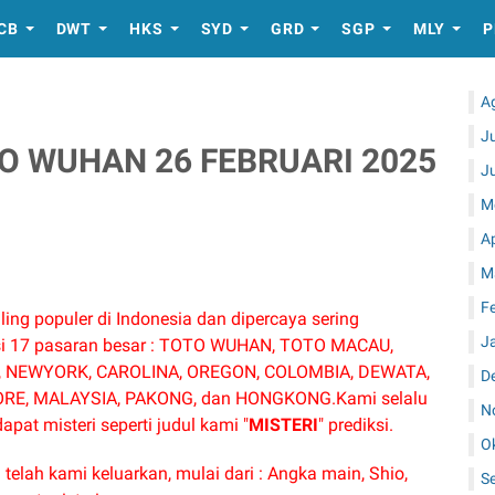
CB
DWT
HKS
SYD
GRD
SGP
MLY
P
A
J
OTO WUHAN 26 FEBRUARI 2025
J
M
A
M
F
ling populer di Indonesia dan dipercaya sering
J
si 17 pasaran besar : TOTO WUHAN, TOTO MACAU,
, NEWYORK, CAROLINA, OREGON, COLOMBIA, DEWATA,
D
ORE, MALAYSIA, PAKONG, dan HONGKONG.
Kami selalu
N
pat misteri seperti judul kami "
MISTERI
" prediksi.
O
g telah kami keluarkan, mulai dari : Angka main, Shio,
S