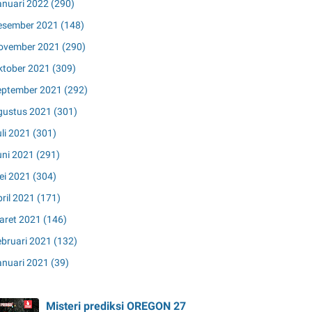
anuari 2022
(290)
esember 2021
(148)
ovember 2021
(290)
ktober 2021
(309)
eptember 2021
(292)
gustus 2021
(301)
uli 2021
(301)
uni 2021
(291)
ei 2021
(304)
pril 2021
(171)
aret 2021
(146)
ebruari 2021
(132)
anuari 2021
(39)
Misteri prediksi OREGON 27