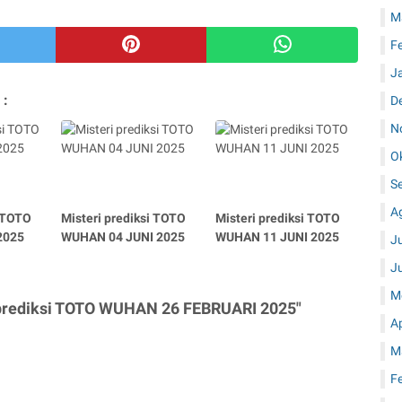
M
F
J
 :
D
N
O
S
A
i TOTO
Misteri prediksi TOTO
Misteri prediksi TOTO
2025
WUHAN 04 JUNI 2025
WUHAN 11 JUNI 2025
J
J
M
 prediksi TOTO WUHAN 26 FEBRUARI 2025"
A
M
F