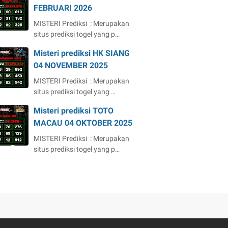
FEBRUARI 2026
MISTERI Prediksi : Merupakan
situs prediksi togel yang p…
Misteri prediksi HK SIANG
04 NOVEMBER 2025
MISTERI Prediksi : Merupakan
situs prediksi togel yang …
Misteri prediksi TOTO
MACAU 04 OKTOBER 2025
MISTERI Prediksi : Merupakan
situs prediksi togel yang p…