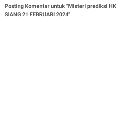
Posting Komentar untuk "Misteri prediksi HK
SIANG 21 FEBRUARI 2024"