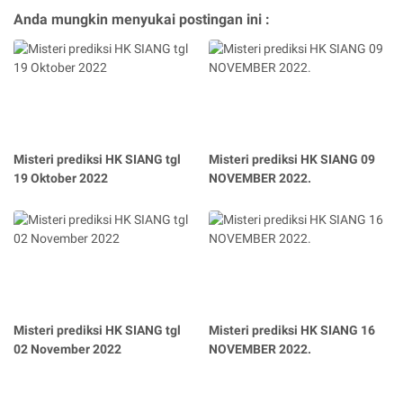
Anda mungkin menyukai postingan ini :
Misteri prediksi HK SIANG tgl
Misteri prediksi HK SIANG 09
19 Oktober 2022
NOVEMBER 2022.
Misteri prediksi HK SIANG tgl
Misteri prediksi HK SIANG 16
02 November 2022
NOVEMBER 2022.