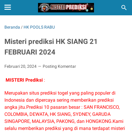
Beranda
/
HK POOLS RABU
Misteri prediksi HK SIANG 21
FEBRUARI 2024
Februari 20, 2024
Posting Komentar
MISTERI Prediksi
:
Merupakan situs prediksi togel yang paling populer di
Indonesia dan dipercaya sering memberikan prediksi
angka jitu.
Prediksi 10 pasaran besar : SAN FRANCISCO,
COLOMBIA, DEWATA, HK SIANG, SYDNEY, GARUDA
SINGAPORE, MALAYSIA, PAKONG, dan HONGKONG.
Kami
selalu memberikan prediksi yang di mana terdapat misteri