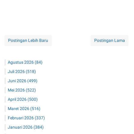
Postingan Lebih Baru
Postingan Lama
Agustus 2026
(84)
Juli 2026
(518)
Juni 2026
(499)
Mei 2026
(522)
April 2026
(500)
Maret 2026
(516)
Februari 2026
(337)
Januari 2026
(384)