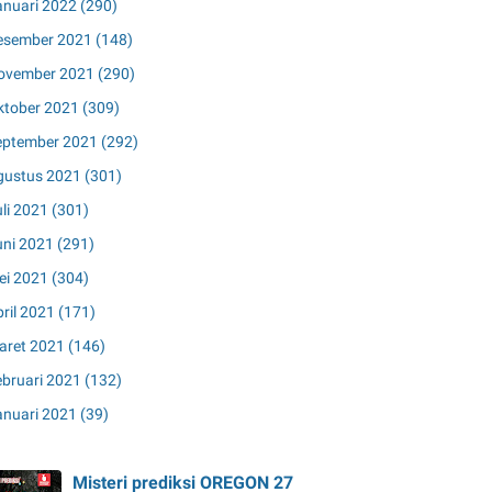
anuari 2022
(290)
esember 2021
(148)
ovember 2021
(290)
ktober 2021
(309)
eptember 2021
(292)
gustus 2021
(301)
uli 2021
(301)
uni 2021
(291)
ei 2021
(304)
pril 2021
(171)
aret 2021
(146)
ebruari 2021
(132)
anuari 2021
(39)
Misteri prediksi OREGON 27