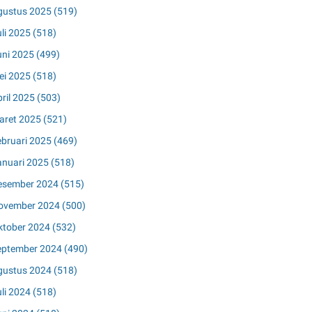
gustus 2025
(519)
uli 2025
(518)
uni 2025
(499)
ei 2025
(518)
pril 2025
(503)
aret 2025
(521)
ebruari 2025
(469)
anuari 2025
(518)
esember 2024
(515)
ovember 2024
(500)
ktober 2024
(532)
eptember 2024
(490)
gustus 2024
(518)
uli 2024
(518)