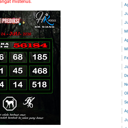
angat misterius.
A
J
J
M
A
M
F
J
D
N
O
S
A
J