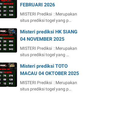
FEBRUARI 2026
MISTERI Prediksi : Merupakan
situs prediksi togel yang p…
Misteri prediksi HK SIANG
04 NOVEMBER 2025
MISTERI Prediksi : Merupakan
situs prediksi togel yang …
Misteri prediksi TOTO
MACAU 04 OKTOBER 2025
MISTERI Prediksi : Merupakan
situs prediksi togel yang p…