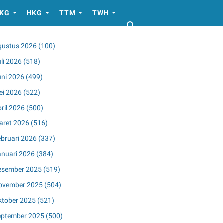
KG
HKG
TTM
TWH
gustus 2026
(100)
uli 2026
(518)
uni 2026
(499)
ei 2026
(522)
pril 2026
(500)
aret 2026
(516)
ebruari 2026
(337)
anuari 2026
(384)
esember 2025
(519)
ovember 2025
(504)
ktober 2025
(521)
eptember 2025
(500)