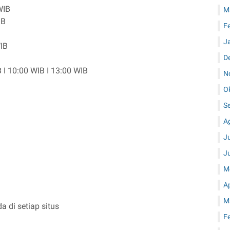
WIB
M
IB
F
J
IB
D
 I 10:00 WIB I 13:00 WIB
N
O
S
A
J
J
M
A
M
a di setiap situs
F