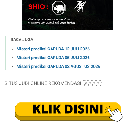
BACA JUGA
Misteri prediksi GARUDA 12 JULI 2026
Misteri prediksi GARUDA 05 JULI 2026
Misteri prediksi GARUDA 02 AGUSTUS 2026
SITUS JUDI ONLINE REKOMENDASI 👇👇👇👇
👇