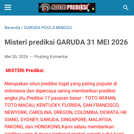
Beranda
/
GARUDA POOLS MINGGU
Misteri prediksi GARUDA 31 MEI 2026
Mei 30, 2026
Posting Komentar
MISTERI Prediksi
:
Merupakan situs prediksi togel yang paling populer di
Indonesia dan dipercaya sering memberikan prediksi
angka jitu.
Prediksi 17 pasaran besar : TOTO WUHAN,
TOTO MACAU, KENTUCKY, FLORIDA, SAN FRANCISCO,
NEWYORK, CAROLINA, OREGON, COLOMBIA, DEWATA, HK
SIANG, SYDNEY, GARUDA, SINGAPORE, MALAYSIA,
PAKONG, dan HONGKONG.
Kami selalu memberikan
prediksi yang di mana terdapat misteri seperti judul kami