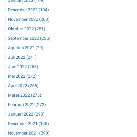
Januari 2023
(169)
Desember 2022
(194)
November 2022
(203)
Oktober 2022
(251)
September 2022
(235)
Agustus 2022
(29)
Juli 2022
(241)
Juni 2022
(263)
Mei 2022
(272)
April 2022
(255)
Maret 2022
(273)
Februari 2022
(272)
Januari 2022
(290)
Desember 2021
(148)
November 2021
(290)