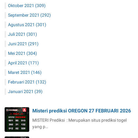
Oktober 2021
(309)
September 2021
(292)
Agustus 2021
(301)
Juli 2021
(301)
Juni 2021
(291)
Mei 2021
(304)
April 2021
(171)
Maret 2021
(146)
Februari 2021
(132)
Januari 2021
(39)
Misteri prediksi OREGON 27 FEBRUARI 2026
MISTERI Prediksi : Merupakan situs prediksi togel
yang p…