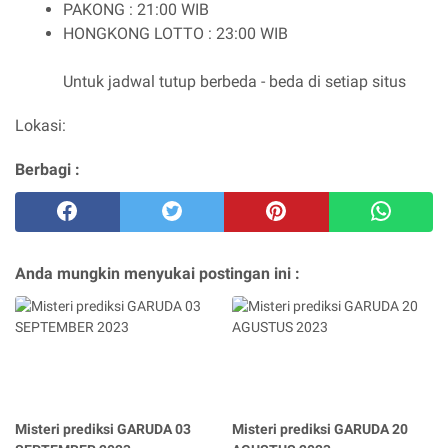
PAKONG : 21:00 WIB
HONGKONG LOTTO : 23:00 WIB
Untuk jadwal tutup berbeda - beda di setiap situs
Lokasi:
Berbagi :
Anda mungkin menyukai postingan ini :
Misteri prediksi GARUDA 03
Misteri prediksi GARUDA 20