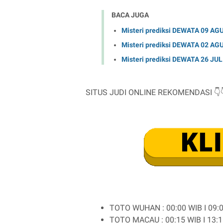
BACA JUGA
Misteri prediksi DEWATA 09 A
Misteri prediksi DEWATA 02 A
Misteri prediksi DEWATA 26 JUL
SITUS JUDI ONLINE REKOMENDASI 👇
TOTO WUHAN : 00:00 WIB I 09:00
TOTO MACAU : 00:15 WIB I 13:15