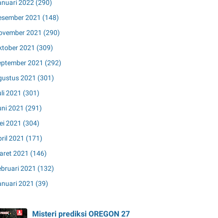
anuari 2022
(290)
esember 2021
(148)
ovember 2021
(290)
ktober 2021
(309)
eptember 2021
(292)
gustus 2021
(301)
uli 2021
(301)
uni 2021
(291)
ei 2021
(304)
pril 2021
(171)
aret 2021
(146)
ebruari 2021
(132)
anuari 2021
(39)
Misteri prediksi OREGON 27