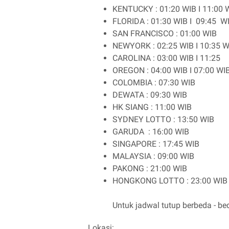
KENTUCKY : 01:20 WIB I 11:00 
FLORIDA : 01:30 WIB I 09:45 W
SAN FRANCISCO : 01:00 WIB
NEWYORK : 02:25 WIB I 10:35 W
CAROLINA : 03:00 WIB I 11:25
OREGON : 04:00 WIB I 07:00 WIB
COLOMBIA : 07:30 WIB
DEWATA : 09:30 WIB
HK SIANG : 11:00 WIB
SYDNEY LOTTO : 13:50 WIB
GARUDA : 16:00 WIB
SINGAPORE : 17:45 WIB
MALAYSIA : 09:00 WIB
PAKONG : 21:00 WIB
HONGKONG LOTTO : 23:00 WIB
Untuk jadwal tutup berbeda - bed
Lokasi: