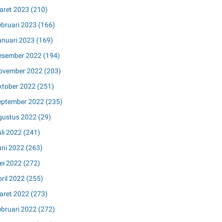
aret 2023
(210)
ebruari 2023
(166)
anuari 2023
(169)
esember 2022
(194)
ovember 2022
(203)
ktober 2022
(251)
eptember 2022
(235)
gustus 2022
(29)
uli 2022
(241)
uni 2022
(263)
ei 2022
(272)
pril 2022
(255)
aret 2022
(273)
ebruari 2022
(272)