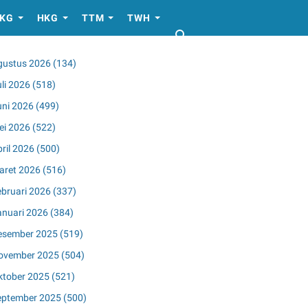
KG
HKG
TTM
TWH
gustus 2026
(134)
uli 2026
(518)
uni 2026
(499)
ei 2026
(522)
pril 2026
(500)
aret 2026
(516)
ebruari 2026
(337)
anuari 2026
(384)
esember 2025
(519)
ovember 2025
(504)
ktober 2025
(521)
eptember 2025
(500)