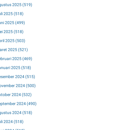
gustus 2025
(519)
uli 2025
(518)
uni 2025
(499)
ei 2025
(518)
pril 2025
(503)
aret 2025
(521)
ebruari 2025
(469)
anuari 2025
(518)
esember 2024
(515)
ovember 2024
(500)
ktober 2024
(532)
eptember 2024
(490)
gustus 2024
(518)
uli 2024
(518)