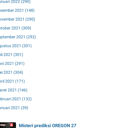
anuari 2022
(290)
esember 2021
(148)
ovember 2021
(290)
ktober 2021
(309)
eptember 2021
(292)
gustus 2021
(301)
uli 2021
(301)
uni 2021
(291)
ei 2021
(304)
pril 2021
(171)
aret 2021
(146)
ebruari 2021
(132)
anuari 2021
(39)
Misteri prediksi OREGON 27