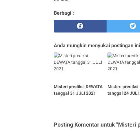
Berbagi :
Anda mungkin menyukai postingan ini
Misteri prediksi DEWATA
Misteri prediks
tanggal 31 JULI 2021
tanggal 24 JULI
Posting Komentar untuk "Misteri