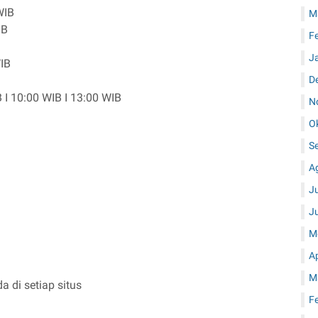
WIB
M
IB
F
J
IB
D
 I 10:00 WIB I 13:00 WIB
N
O
S
A
J
J
M
A
M
a di setiap situs
F