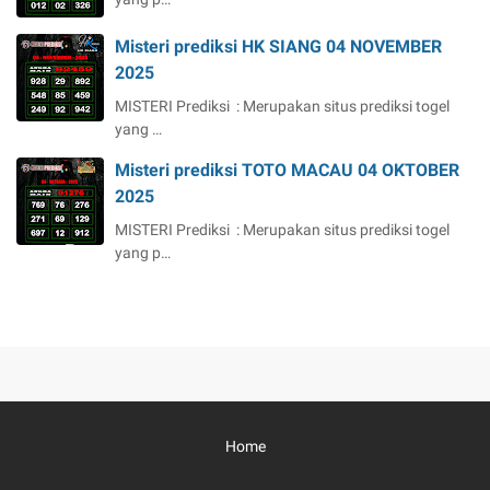
Misteri prediksi HK SIANG 04 NOVEMBER
2025
MISTERI Prediksi : Merupakan situs prediksi togel
yang …
Misteri prediksi TOTO MACAU 04 OKTOBER
2025
MISTERI Prediksi : Merupakan situs prediksi togel
yang p…
Home