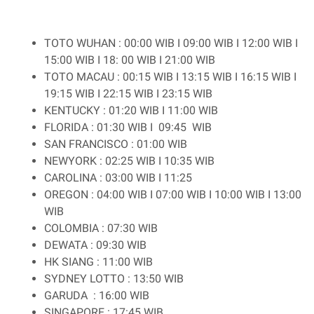
TOTO WUHAN : 00:00 WIB I 09:00 WIB I 12:00 WIB I
15:00 WIB I 18: 00 WIB I 21:00 WIB
TOTO MACAU : 00:15 WIB I 13:15 WIB I 16:15 WIB I
19:15 WIB I 22:15 WIB I 23:15 WIB
KENTUCKY : 01:20 WIB I 11:00 WIB
FLORIDA : 01:30 WIB I 09:45 WIB
SAN FRANCISCO : 01:00 WIB
NEWYORK : 02:25 WIB I 10:35 WIB
CAROLINA : 03:00 WIB I 11:25
OREGON : 04:00 WIB I 07:00 WIB I 10:00 WIB I 13:00
WIB
COLOMBIA : 07:30 WIB
DEWATA : 09:30 WIB
HK SIANG : 11:00 WIB
SYDNEY LOTTO : 13:50 WIB
GARUDA : 16:00 WIB
SINGAPORE : 17:45 WIB