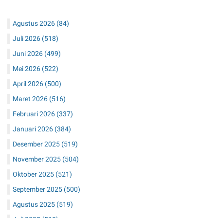
Agustus 2026
(84)
Juli 2026
(518)
Juni 2026
(499)
Mei 2026
(522)
April 2026
(500)
Maret 2026
(516)
Februari 2026
(337)
Januari 2026
(384)
Desember 2025
(519)
November 2025
(504)
Oktober 2025
(521)
September 2025
(500)
Agustus 2025
(519)