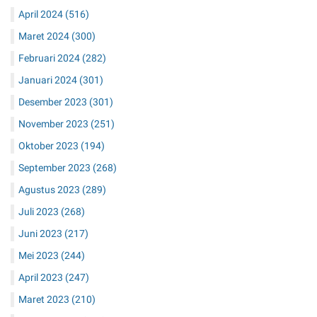
April 2024
(516)
Maret 2024
(300)
Februari 2024
(282)
Januari 2024
(301)
Desember 2023
(301)
November 2023
(251)
Oktober 2023
(194)
September 2023
(268)
Agustus 2023
(289)
Juli 2023
(268)
Juni 2023
(217)
Mei 2023
(244)
April 2023
(247)
Maret 2023
(210)