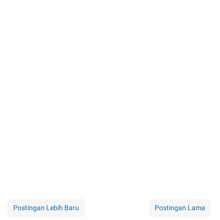
Postingan Lebih Baru
Postingan Lama