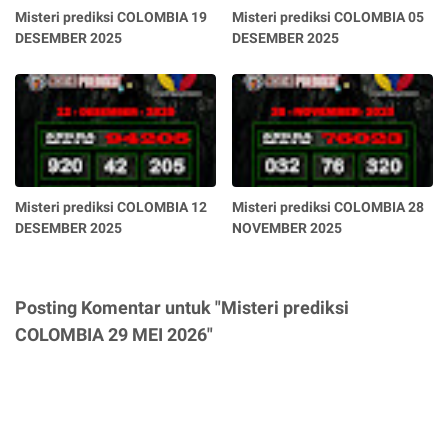
Misteri prediksi COLOMBIA 19
Misteri prediksi COLOMBIA 05
DESEMBER 2025
DESEMBER 2025
Misteri prediksi COLOMBIA 12
Misteri prediksi COLOMBIA 28
DESEMBER 2025
NOVEMBER 2025
Posting Komentar untuk "Misteri prediksi
COLOMBIA 29 MEI 2026"