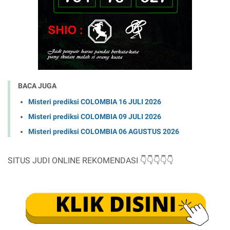
BACA JUGA
Misteri prediksi COLOMBIA 16 JULI 2026
Misteri prediksi COLOMBIA 09 JULI 2026
Misteri prediksi COLOMBIA 06 AGUSTUS 2026
SITUS JUDI ONLINE REKOMENDASI 👇👇👇👇
👇