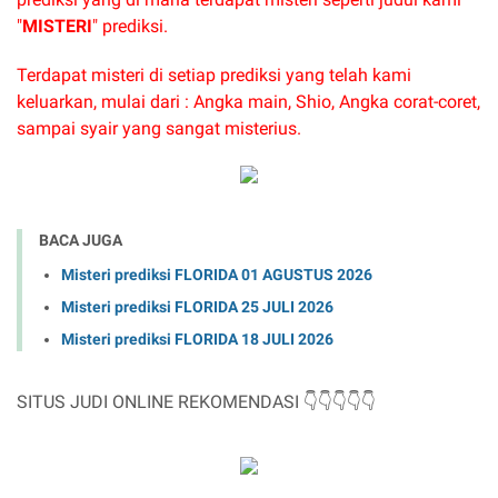
"
MISTERI
" prediksi.
Terdapat misteri di setiap prediksi yang telah kami
keluarkan, mulai dari : Angka main, Shio, Angka corat-coret,
sampai syair yang sangat misterius.
BACA JUGA
Misteri prediksi FLORIDA 01 AGUSTUS 2026
Misteri prediksi FLORIDA 25 JULI 2026
Misteri prediksi FLORIDA 18 JULI 2026
SITUS JUDI ONLINE REKOMENDASI 👇👇👇👇
👇