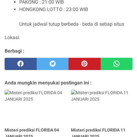
PAKONG : 21:00 WIB
HONGKONG LOTTO : 23:00 WIB
Untuk jadwal tutup berbeda - beda di setiap situs
Lokasi:
Berbagi :
Anda mungkin menyukai postingan ini :
Misteri prediksi FLORIDA 04
Misteri prediksi FLORIDA 11
JANUARI 2025
JANUARI 2025