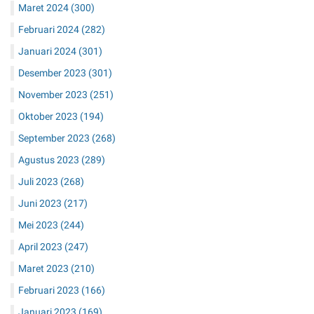
Maret 2024
(300)
Februari 2024
(282)
Januari 2024
(301)
Desember 2023
(301)
November 2023
(251)
Oktober 2023
(194)
September 2023
(268)
Agustus 2023
(289)
Juli 2023
(268)
Juni 2023
(217)
Mei 2023
(244)
April 2023
(247)
Maret 2023
(210)
Februari 2023
(166)
Januari 2023
(169)