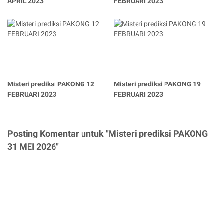
APRIL 2023
FEBRUARI 2023
Misteri prediksi PAKONG 12
Misteri prediksi PAKONG 19
FEBRUARI 2023
FEBRUARI 2023
Posting Komentar untuk "Misteri prediksi PAKONG
31 MEI 2026"